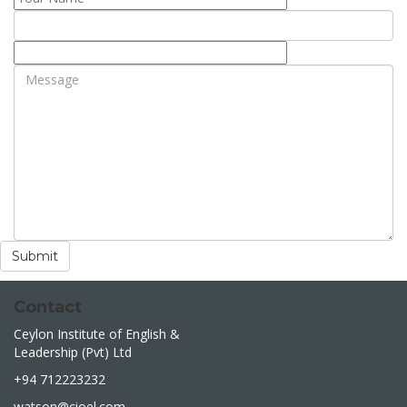
Contact
Ceylon Institute of English &
Leadership (Pvt) Ltd
+94 712223232
watson@cioel.com