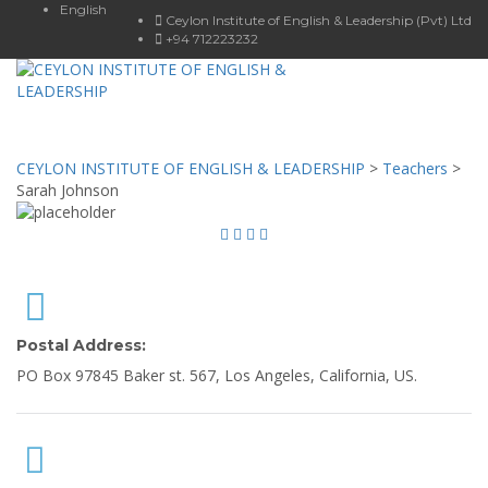
English
Ceylon Institute of English & Leadership (Pvt) Ltd
+94 712223232
Toggle
navigat
CEYLON INSTITUTE OF ENGLISH & LEADERSHIP
>
Teachers
>
Sarah Johnson
Postal Address:
PO Box 97845 Baker st. 567, Los Angeles, California, US.